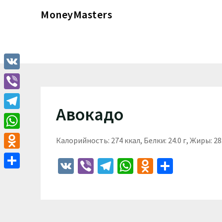
Перейти
MoneyMasters
к
содержимому
VK
Viber
Авокадо
Telegram
WhatsApp
Калорийность: 274 ккал, Белки: 24.0 г, Жиры: 28.
Odnoklassniki
VK
Viber
Telegram
WhatsApp
Odnoklass
Отпра
Отправить