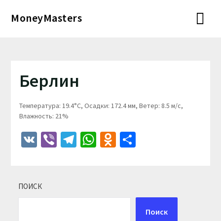
Перейти
MoneyMasters
к
содержимому
Берлин
Температура: 19.4°C, Осадки: 172.4 мм, Ветер: 8.5 м/с,
Влажность: 21%
VK
Viber
Telegram
WhatsApp
Odnoklassniki
Отправить
ПОИСК
Поиск