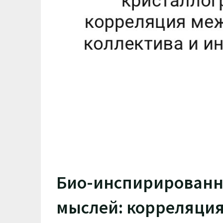
Био-инспирированн
мыслей: корреляци