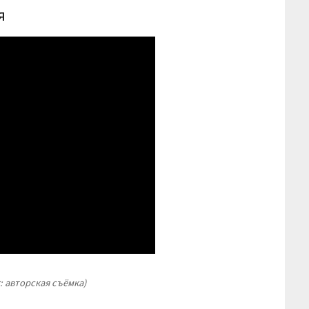
я
: авторская съёмка)