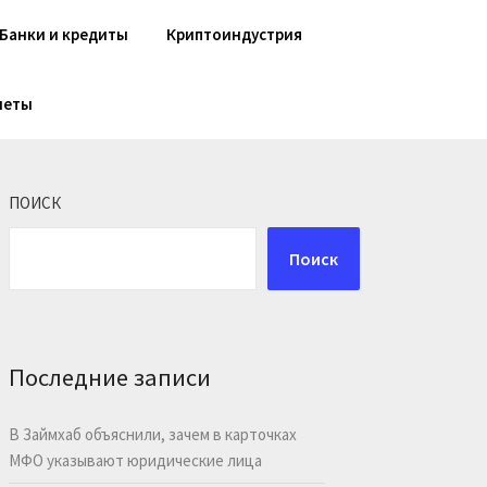
Банки и кредиты
Криптоиндустрия
шеты
ПОИСК
Поиск
Последние записи
В Займхаб объяснили, зачем в карточках
МФО указывают юридические лица