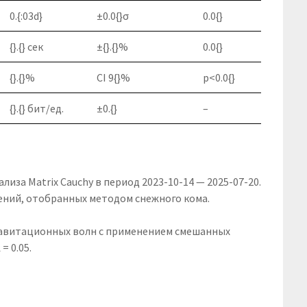
0.{:03d}
±0.0{}σ
0.0{}
{}.{} сек
±{}.{}%
0.0{}
{}.{}%
CI 9{}%
p<0.0{}
{}.{} бит/ед.
±0.{}
–
иза Matrix Cauchy в период 2023-10-14 — 2025-07-20.
ений, отобранных методом снежного кома.
гравитационных волн с применением смешанных
= 0.05.