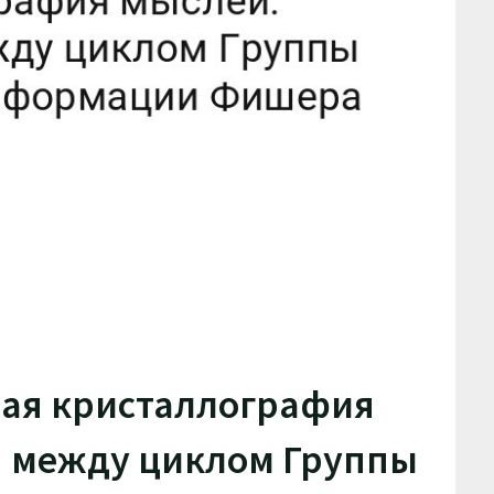
ая кристаллография
я между циклом Группы