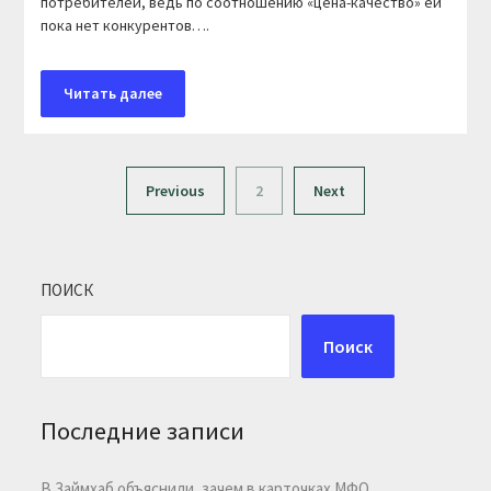
потребителей, ведь по соотношению «цена-качество» ей
пока нет конкурентов….
Читать далее
Previous
2
Next
ПОИСК
Поиск
Последние записи
В Займхаб объяснили, зачем в карточках МФО