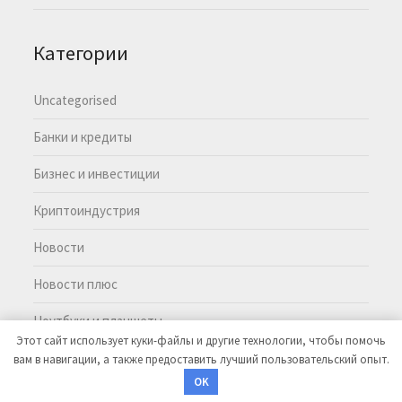
Категории
Uncategorised
Банки и кредиты
Бизнес и инвестиции
Криптоиндустрия
Новости
Новости плюс
Ноутбуки и планшеты
Этот сайт использует куки-файлы и другие технологии, чтобы помочь
вам в навигации, а также предоставить лучший пользовательский опыт.
©2026 MoneyMasters
| Тема WordPress:
EcoCoded
OK