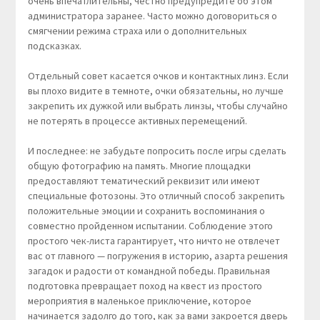
очень впечатлительны, честно предупредите об этом
администратора заранее. Часто можно договориться о
смягчении режима страха или о дополнительных
подсказках.
Отдельный совет касается очков и контактных линз. Если
вы плохо видите в темноте, очки обязательны, но лучше
закрепить их дужкой или выбрать линзы, чтобы случайно
не потерять в процессе активных перемещений.
И последнее: не забудьте попросить после игры сделать
общую фотографию на память. Многие площадки
предоставляют тематический реквизит или имеют
специальные фотозоны. Это отличный способ закрепить
положительные эмоции и сохранить воспоминания о
совместно пройденном испытании. Соблюдение этого
простого чек-листа гарантирует, что ничто не отвлечет
вас от главного — погружения в историю, азарта решения
загадок и радости от командной победы. Правильная
подготовка превращает поход на квест из простого
мероприятия в маленькое приключение, которое
начинается задолго до того, как за вами закроется дверь