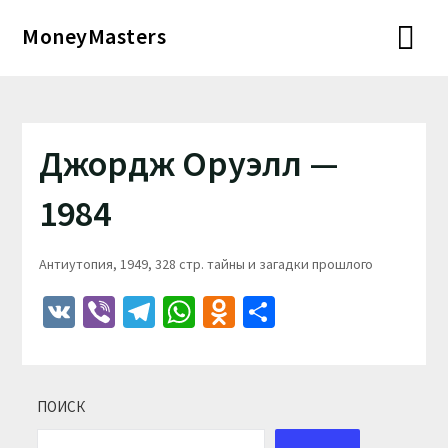
Перейти
MoneyMasters
к
содержимому
Джордж Оруэлл —
1984
Антиутопия, 1949, 328 стр. тайны и загадки прошлого
VK
Viber
Telegram
WhatsApp
Odnoklassniki
Отправить
ПОИСК