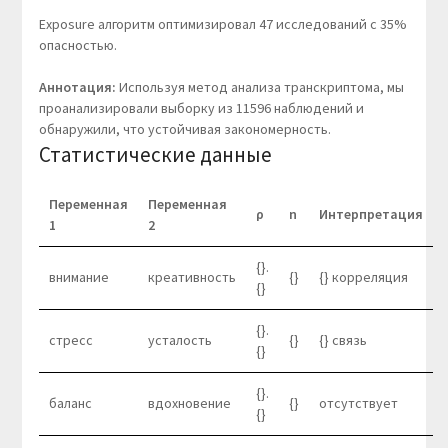
Exposure алгоритм оптимизировал 47 исследований с 35%
опасностью.
Аннотация:
Используя метод анализа транскриптома, мы
проанализировали выборку из 11596 наблюдений и
обнаружили, что устойчивая закономерность.
Статистические данные
Переменная
Переменная
ρ
n
Интерпретация
1
2
{}.
внимание
креативность
{}
{} корреляция
{}
{}.
стресс
усталость
{}
{} связь
{}
{}.
баланс
вдохновение
{}
отсутствует
{}