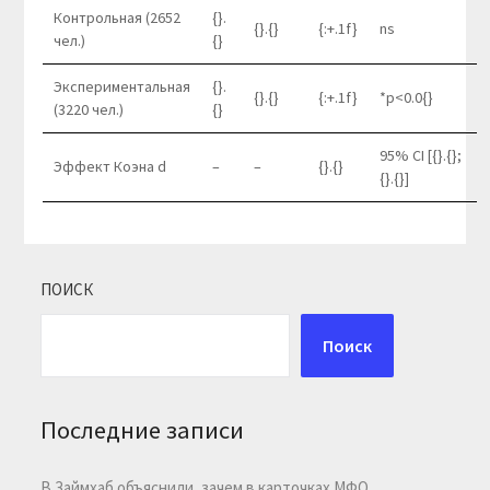
Контрольная (2652
{}.
{}.{}
{:+.1f}
ns
чел.)
{}
Экспериментальная
{}.
{}.{}
{:+.1f}
*p<0.0{}
(3220 чел.)
{}
95% CI [{}.{};
Эффект Коэна d
–
–
{}.{}
{}.{}]
ПОИСК
Поиск
Последние записи
В Займхаб объяснили, зачем в карточках МФО