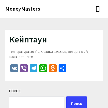
Перейти
MoneyMasters
к
содержимому
Кейптаун
Температура: 36.2°C, Осадки: 198.5 мм, Ветер: 1.5 м/с,
Влажность: 49%
VK
Viber
Telegram
WhatsApp
Odnoklassniki
Отправить
ПОИСК
Поиск