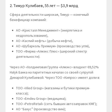
2. Тимур Кулибаев, 55 лет — $3,9 млрд
Сфера деятельности широкая, Тимур — конечный
бенефициар компаний:
АО «Кристалл Менеджмент» (энергетика и
недропользование),
АО «Каспий нефть» (добыча нефти),
АО «Шубарколь Премиум» (производство угля),
ТОО «Фирма «Алмэкс Плюс» (широкий спектр
деятельности).
Через АО «Холдинговая Группа «Алмэкс» владеет 69,52%
Halyk Банка на паритетных началах со своей супругой
Динарой Кулибаевой. Через ТОО «Кипрос» имеет доли в:
ТОО «Viled Group» (магазины и бутики премиум-
класса);
ТОО «Emdeu Group» (медицина);
ТОО «PetroRetail» (сеть бывших автозаправок КМГ);
АО “Бахус” (производство вин);