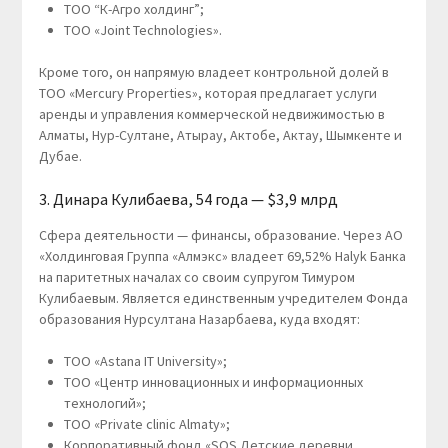
ТОО “К-Агро холдинг”;
ТОО «Joint Technologies».
Кроме того, он напрямую владеет контрольной долей в
ТОО «Mercury Properties», которая предлагает услуги
аренды и управления коммерческой недвижимостью в
Алматы, Нур-Султане, Атырау, Актобе, Актау, Шымкенте и
Дубае.
3. Динара Кулибаева, 54 года — $3,9 млрд
Сфера деятельности — финансы, образование. Через АО
«Холдинговая Группа «Алмэкс» владеет 69,52% Halyk Банка
на паритетных началах со своим супругом Тимуром
Кулибаевым. Является единственным учредителем Фонда
образования Нурсултана Назарбаева, куда входят:
ТОО «Astana IT University»;
ТОО «Центр инновационных и информационных
технологий»;
ТОО «Private clinic Almaty»;
Корпоративный фонд «SOS Детские деревни