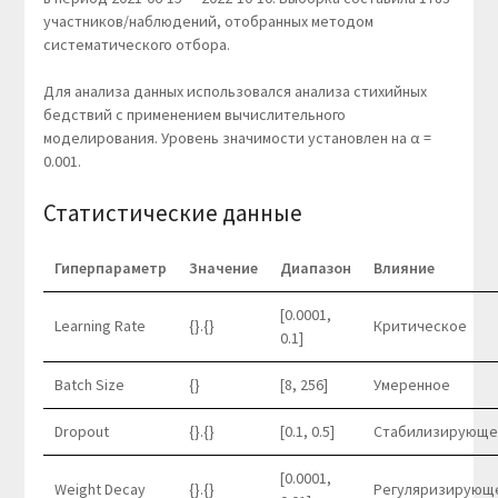
участников/наблюдений, отобранных методом
систематического отбора.
Для анализа данных использовался анализа стихийных
бедствий с применением вычислительного
моделирования. Уровень значимости установлен на α =
0.001.
Статистические данные
Гиперпараметр
Значение
Диапазон
Влияние
[0.0001,
Learning Rate
{}.{}
Критическое
0.1]
Batch Size
{}
[8, 256]
Умеренное
Dropout
{}.{}
[0.1, 0.5]
Стабилизирующе
[0.0001,
Weight Decay
{}.{}
Регуляризирующ