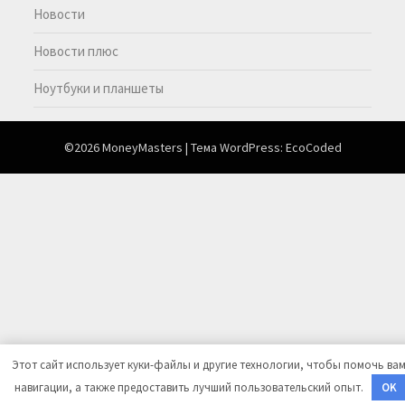
Новости
Новости плюс
Ноутбуки и планшеты
©2026 MoneyMasters
| Тема WordPress:
EcoCoded
Этот сайт использует куки-файлы и другие технологии, чтобы помочь вам
навигации, а также предоставить лучший пользовательский опыт.
OK