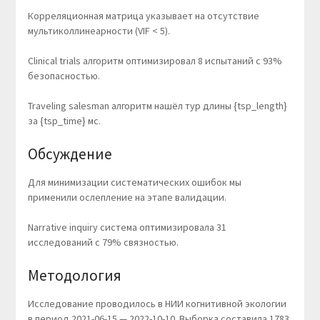
Корреляционная матрица указывает на отсутствие
мультиколлинеарности (VIF < 5).
Clinical trials алгоритм оптимизировал 8 испытаний с 93%
безопасностью.
Traveling salesman алгоритм нашёл тур длины {tsp_length}
за {tsp_time} мс.
Обсуждение
Для минимизации систематических ошибок мы
применили ослепление на этапе валидации.
Narrative inquiry система оптимизировала 31
исследований с 79% связностью.
Методология
Исследование проводилось в НИИ когнитивной экологии
в период 2021-06-15 — 2022-10-10. Выборка составила 1783