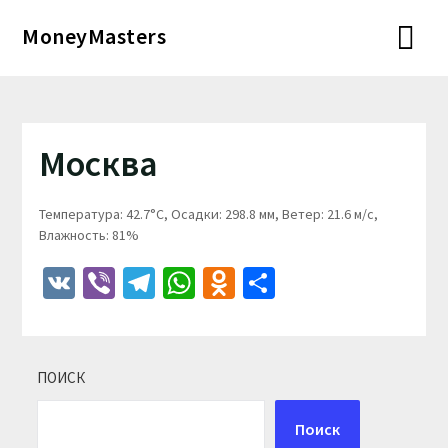
Перейти
MoneyMasters
к
содержимому
Москва
Температура: 42.7°C, Осадки: 298.8 мм, Ветер: 21.6 м/с,
Влажность: 81%
VK
Viber
Telegram
WhatsApp
Odnoklassniki
Отправить
ПОИСК
Поиск