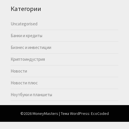
Категории
Uncategorised
Банки и кредиты
Бизнес и инвестиции
Криптоиндустрия
Новости
Новости плюс
Ноутбуки и планшеты
©2026 MoneyMasters
| Тема WordPress:
EcoCoded