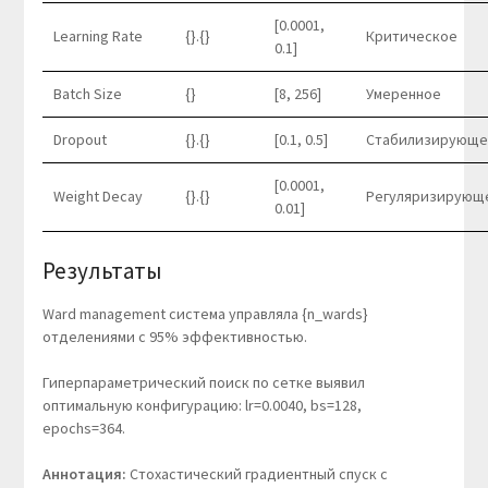
[0.0001,
Learning Rate
{}.{}
Критическое
0.1]
Batch Size
{}
[8, 256]
Умеренное
Dropout
{}.{}
[0.1, 0.5]
Стабилизирующе
[0.0001,
Weight Decay
{}.{}
Регуляризирующ
0.01]
Результаты
Ward management система управляла {n_wards}
отделениями с 95% эффективностью.
Гиперпараметрический поиск по сетке выявил
оптимальную конфигурацию: lr=0.0040, bs=128,
epochs=364.
Аннотация:
Стохастический градиентный спуск с