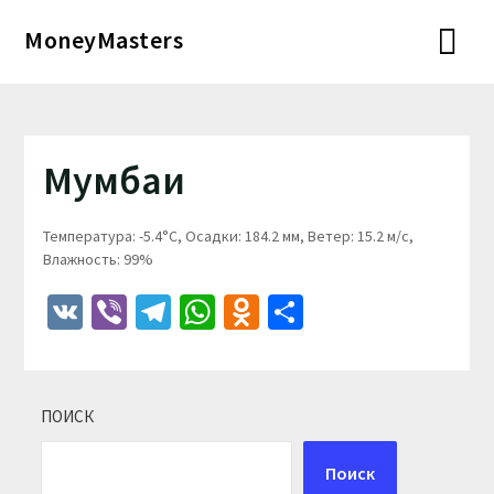
Перейти
MoneyMasters
к
содержимому
Мумбаи
Температура: -5.4°C, Осадки: 184.2 мм, Ветер: 15.2 м/с,
Влажность: 99%
VK
Viber
Telegram
WhatsApp
Odnoklassniki
Отправить
ПОИСК
Поиск