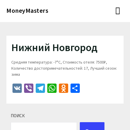
Перейти
MoneyMasters
к
содержимому
Нижний Новгород
Средняя температура: -7°C, Стоимость отеля: 7500₽,
Количество достопримечательностей: 17, Лучший сезон:
зима
VK
Viber
Telegram
WhatsApp
Odnoklassniki
Отправить
ПОИСК