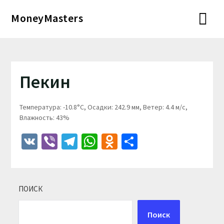
Перейти
MoneyMasters
к
содержимому
Пекин
Температура: -10.8°C, Осадки: 242.9 мм, Ветер: 4.4 м/с,
Влажность: 43%
VK
Viber
Telegram
WhatsApp
Odnoklassniki
Отправить
ПОИСК
Поиск