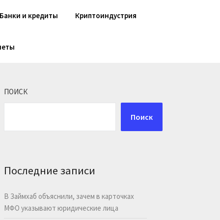
Банки и кредиты
Криптоиндустрия
шеты
ПОИСК
Поиск
Последние записи
В Займхаб объяснили, зачем в карточках
МФО указывают юридические лица