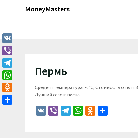
Перейти
MoneyMasters
к
содержимому
VK
Viber
Пермь
Telegram
WhatsApp
Средняя температура: -6°C, Стоимость отеля:
Лучший сезон: весна
Odnoklassniki
VK
Viber
Telegram
WhatsApp
Odnoklass
Отпра
Отправить