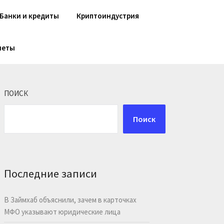
Банки и кредиты
Криптоиндустрия
шеты
ПОИСК
Поиск
Последние записи
В Займхаб объяснили, зачем в карточках
МФО указывают юридические лица