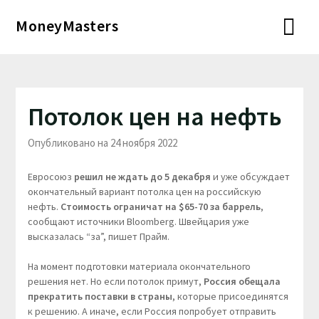
Перейти
MoneyMasters
к
содержимому
Потолок цен на нефть
Опубликовано на 24 ноября 2022
Евросоюз
решил не ждать до 5 декабря
и уже обсуждает
окончательный вариант потолка цен на российскую
нефть.
Стоимость ограничат на $65-70 за баррель
,
сообщают источники Bloomberg. Швейцария уже
высказалась “за”, пишет Прайм.
На момент подготовки материала окончательного
решения нет. Но если потолок примут,
Россия обещала
прекратить поставки в страны
, которые присоединятся
к решению. А иначе, если Россия попробует отправить