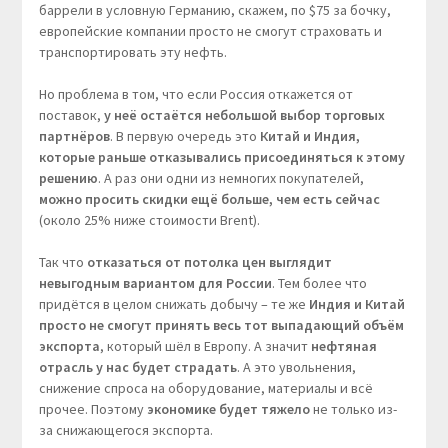
баррели в условную Германию, скажем, по $75 за бочку,
европейские компании просто не смогут страховать и
транспортировать эту нефть.
Но проблема в том, что если Россия откажется от
поставок,
у неё остаётся небольшой выбор торговых
партнёров
. В первую очередь это
Китай и Индия,
которые раньше отказывались присоединяться к этому
решению
. А раз они одни из немногих покупателей,
можно просить скидки ещё больше, чем есть сейчас
(около 25% ниже стоимости Brent).
Так что
отказаться от потолка цен выглядит
невыгодным вариантом для России
. Тем более что
придётся в целом снижать добычу – те же
Индия и Китай
просто не смогут принять весь тот выпадающий объём
экспорта
, который шёл в Европу. А значит
нефтяная
отрасль у нас будет страдать
. А это увольнения,
снижение спроса на оборудование, материалы и всё
прочее. Поэтому
экономике будет тяжело
не только из-
за снижающегося экспорта.