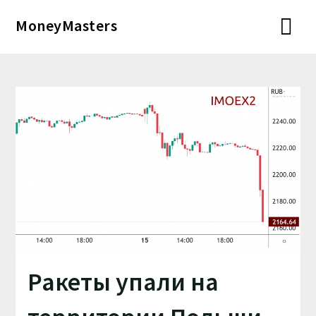
Перейти
MoneyMasters
к
содержимому
Ракеты упали на