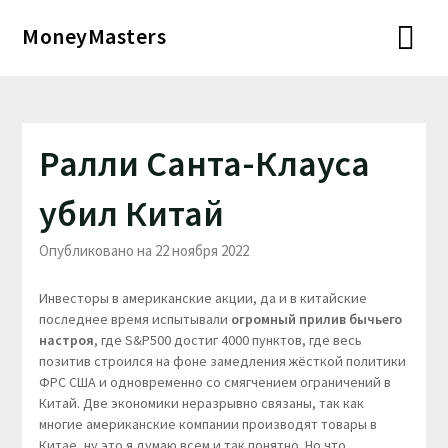
Перейти
MoneyMasters
к
содержимому
Ралли Санта-Клауса
убил Китай
Опубликовано на 22 ноября 2022
Инвесторы в американские акции, да и в китайские
последнее время испытывали
огромный прилив бычьего
настроя
, где S&P500 достиг 4000 пунктов, где весь
позитив строился на фоне замедления жёсткой политики
ФРС США и одновременно со смягчением ограничений в
Китай. Две экономики неразрывно связаны, так как
многие американские компании производят товары в
Китае, ну это я думаю всем и так понятно. Но что