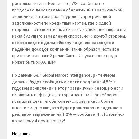
рисковые активы. Более того, WSJ сообщает о
продолжающемся падение сбережений в американской
экономике, а также растёт уровень просроченной
задолженности по кредитным картам, где с одной
стороны — это похитивные сигналы к снижению инфляции
из-за будущего замедления спроса, но, с другой стороны,
всё это ведёт к дальнейшему падению расходов и
падению доходов компаний
. Таким образом, есть все
признаки окончаний ралли Санта-Клауса и конец года
может быть УЖАСНЫМ!
По данным S&P Global Market Intelligence,
ритейлеры
должны будут сообщить о росте продаж на 4,5% в
годовом исчислении
в этот праздничный сезон. Но если
исключить инфляцию, которая заставила ритейлеров
повышать цены, чтобы компенсировать свои более
высокие издержки,
это будет равнозначно падению в
реальном выражении на 1,2%
— сообщает FT. Готовимся
к ужасному 4-ому кварталу!
Источник