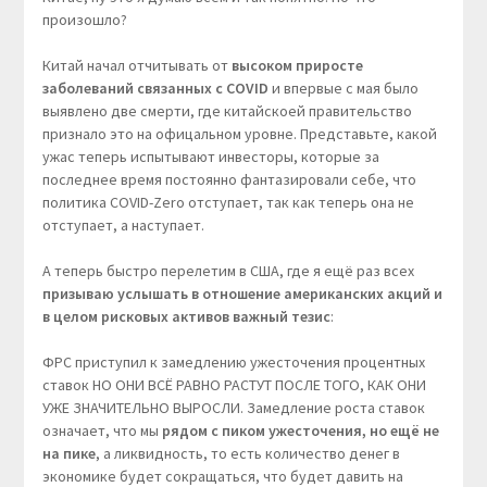
произошло?
Китай начал отчитывать от
высоком приросте
заболеваний связанных с COVID
и впервые с мая было
выявлено две смерти, где китайскоей правительство
признало это на офицальном уровне. Представьте, какой
ужас теперь испытывают инвесторы, которые за
последнее время постоянно фантазировали себе, что
политика COVID-Zero отступает, так как теперь она не
отступает, а наступает.
А теперь быстро перелетим в США, где я ещё раз всех
призываю услышать в отношение американских акций и
в целом рисковых активов важный тезис
:
ФРС приступил к замедлению ужесточения процентных
ставок НО ОНИ ВСЁ РАВНО РАСТУТ ПОСЛЕ ТОГО, КАК ОНИ
УЖЕ ЗНАЧИТЕЛЬНО ВЫРОСЛИ. Замедление роста ставок
означает, что мы
рядом с пиком ужесточения, но ещё не
на пике
, а ликвидность, то есть количество денег в
экономике будет сокращаться, что будет давить на