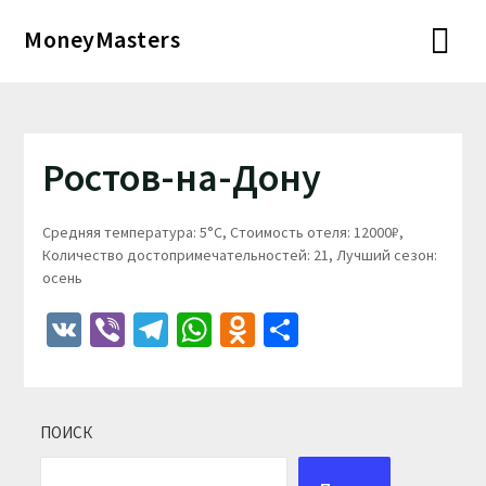
Перейти
MoneyMasters
к
содержимому
Ростов-на-Дону
Средняя температура: 5°C, Стоимость отеля: 12000₽,
Количество достопримечательностей: 21, Лучший сезон:
осень
VK
Viber
Telegram
WhatsApp
Odnoklassniki
Отправить
ПОИСК