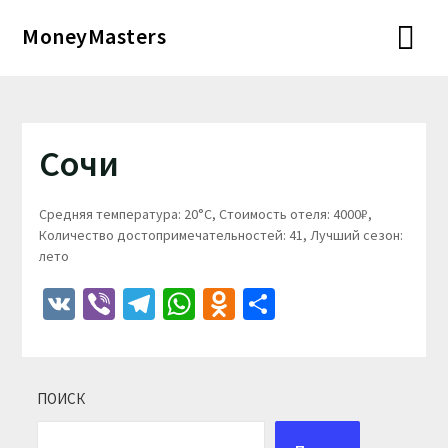
Перейти
MoneyMasters
к
содержимому
Сочи
Средняя температура: 20°C, Стоимость отеля: 4000₽,
Количество достопримечательностей: 41, Лучший сезон:
лето
VK
Viber
Telegram
WhatsApp
Odnoklassniki
Отправить
ПОИСК