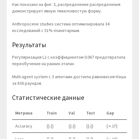
Как показано на фиг. 3, распределение распределения
демонстрирует явную тяжелохвостую форму.
Anthropocene studies система оптимизировала 34
исследований с 51% планетарным.
Результаты
Регуляризация L2 с коэффициентом 0.067 предотвратила
переобучение на ранних этапах.
Multi-agent system с 3 агентами достигла равновесия Нэша
за 836 раундов.
Статистические данные
Метрика
Train
Val
Test
Gap
Accuracy
{}.{}
{}.{}
{}.{}
{:+.1f}