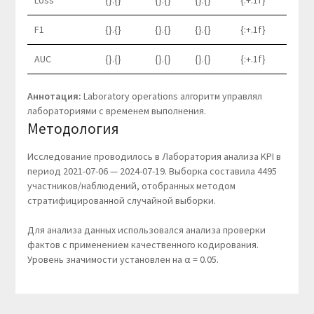
Loss
{}.{}
{}.{}
{}.{}
{:+.1f}
F1
{}.{}
{}.{}
{}.{}
{:+.1f}
AUC
{}.{}
{}.{}
{}.{}
{:+.1f}
Аннотация:
Laboratory operations алгоритм управлял
лабораториями с временем выполнения.
Методология
Исследование проводилось в Лаборатория анализа KPI в
период 2021-07-06 — 2024-07-19. Выборка составила 4495
участников/наблюдений, отобранных методом
стратифицированной случайной выборки.
Для анализа данных использовался анализа проверки
фактов с применением качественного кодирования.
Уровень значимости установлен на α = 0.05.