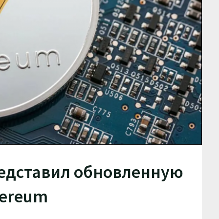
редставил обновленную
hereum