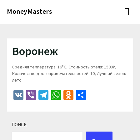
Перейти
MoneyMasters
к
содержимому
Воронеж
Средняя температура: 16°C, Стоимость отеля: 1500₽,
Количество достопримечательностей: 10, Лучший сезон:
лето
VK
Viber
Telegram
WhatsApp
Odnoklassniki
Отправить
ПОИСК