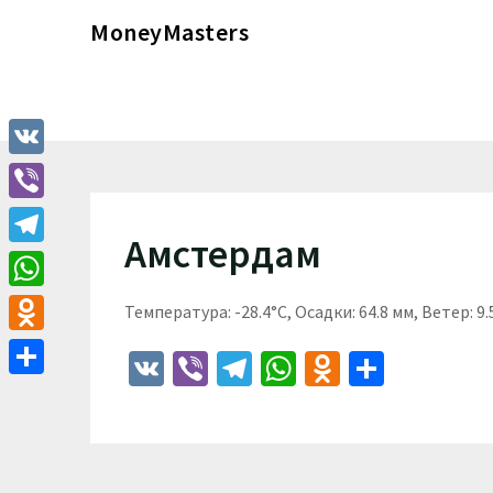
Перейти
MoneyMasters
к
содержимому
VK
Viber
Амстердам
Telegram
WhatsApp
Температура: -28.4°C, Осадки: 64.8 мм, Ветер: 9
Odnoklassniki
VK
Viber
Telegram
WhatsApp
Odnoklass
Отпра
Отправить