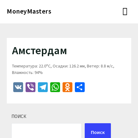
Перейти
MoneyMasters
к
содержимому
Амстердам
Температура: 22.0°C, Осадки: 126.2 мм, Ветер: 8.8 м/с,
Влажность: 94%
VK
Viber
Telegram
WhatsApp
Odnoklassniki
Отправить
ПОИСК
Поиск