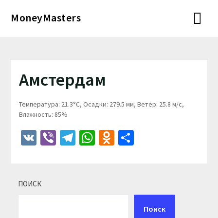
Перейти
MoneyMasters
к
содержимому
Амстердам
Температура: 21.3°C, Осадки: 279.5 мм, Ветер: 25.8 м/с,
Влажность: 85%
VK
Viber
Telegram
WhatsApp
Odnoklassniki
Отправить
ПОИСК
Поиск