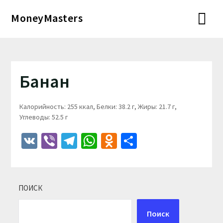
Перейти
MoneyMasters
к
содержимому
Банан
Калорийность: 255 ккал, Белки: 38.2 г, Жиры: 21.7 г,
Углеводы: 52.5 г
VK
Viber
Telegram
WhatsApp
Odnoklassniki
Отправить
ПОИСК
Поиск