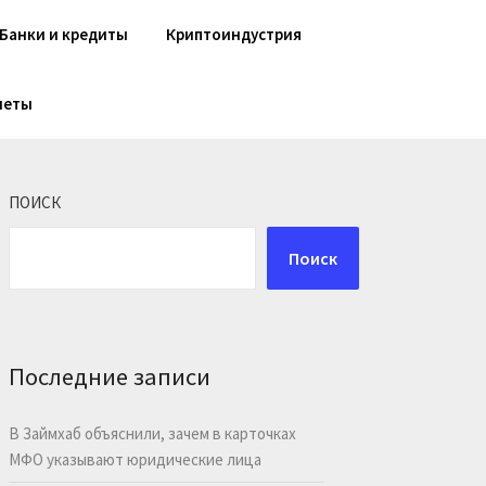
Банки и кредиты
Криптоиндустрия
шеты
ПОИСК
Поиск
Последние записи
В Займхаб объяснили, зачем в карточках
МФО указывают юридические лица