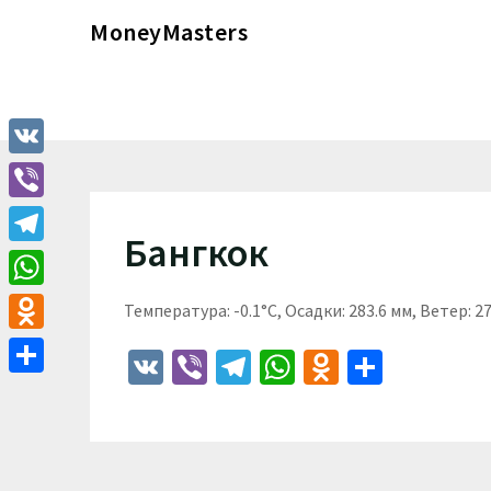
Перейти
MoneyMasters
к
содержимому
VK
Viber
Бангкок
Telegram
WhatsApp
Температура: -0.1°C, Осадки: 283.6 мм, Ветер: 2
Odnoklassniki
VK
Viber
Telegram
WhatsApp
Odnoklass
Отпра
Отправить