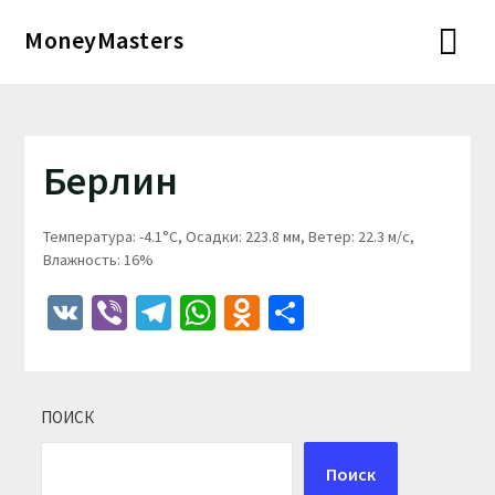
Перейти
MoneyMasters
к
содержимому
Берлин
Температура: -4.1°C, Осадки: 223.8 мм, Ветер: 22.3 м/с,
Влажность: 16%
VK
Viber
Telegram
WhatsApp
Odnoklassniki
Отправить
ПОИСК
Поиск