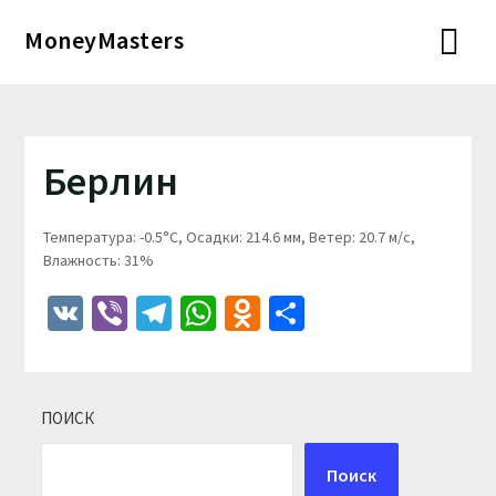
Перейти
MoneyMasters
к
содержимому
Берлин
Температура: -0.5°C, Осадки: 214.6 мм, Ветер: 20.7 м/с,
Влажность: 31%
VK
Viber
Telegram
WhatsApp
Odnoklassniki
Отправить
ПОИСК
Поиск