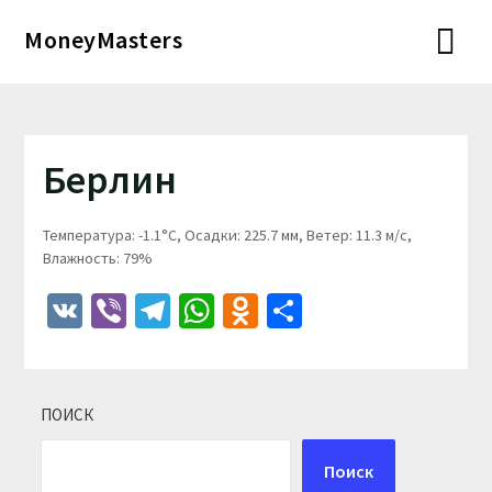
Перейти
MoneyMasters
к
содержимому
Берлин
Температура: -1.1°C, Осадки: 225.7 мм, Ветер: 11.3 м/с,
Влажность: 79%
VK
Viber
Telegram
WhatsApp
Odnoklassniki
Отправить
ПОИСК
Поиск