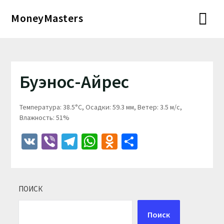
Перейти
MoneyMasters
к
содержимому
Буэнос-Айрес
Температура: 38.5°C, Осадки: 59.3 мм, Ветер: 3.5 м/с,
Влажность: 51%
VK
Viber
Telegram
WhatsApp
Odnoklassniki
Отправить
ПОИСК
Поиск