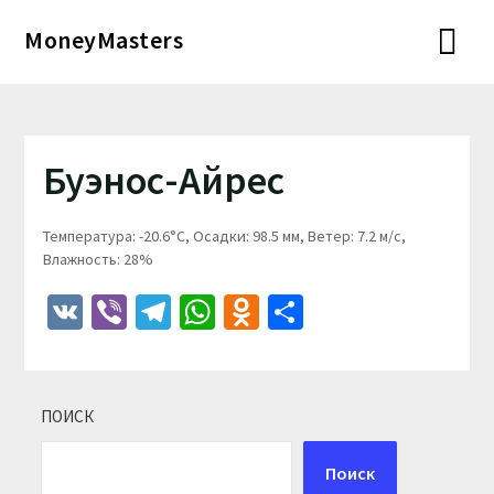
Перейти
MoneyMasters
к
содержимому
Буэнос-Айрес
Температура: -20.6°C, Осадки: 98.5 мм, Ветер: 7.2 м/с,
Влажность: 28%
VK
Viber
Telegram
WhatsApp
Odnoklassniki
Отправить
ПОИСК
Поиск