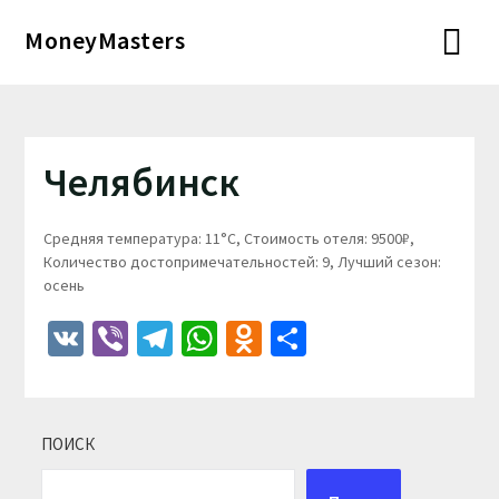
Перейти
MoneyMasters
к
содержимому
Челябинск
Средняя температура: 11°C, Стоимость отеля: 9500₽,
Количество достопримечательностей: 9, Лучший сезон:
осень
VK
Viber
Telegram
WhatsApp
Odnoklassniki
Отправить
ПОИСК