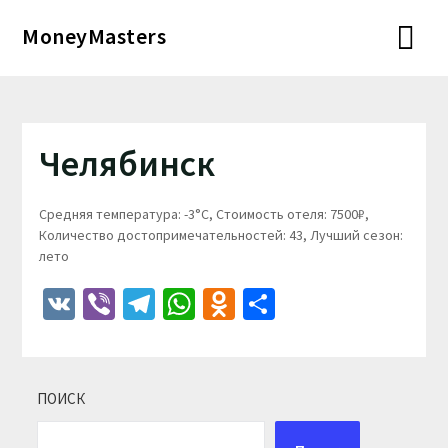
Перейти
MoneyMasters
к
содержимому
Челябинск
Средняя температура: -3°C, Стоимость отеля: 7500₽,
Количество достопримечательностей: 43, Лучший сезон:
лето
VK
Viber
Telegram
WhatsApp
Odnoklassniki
Отправить
ПОИСК