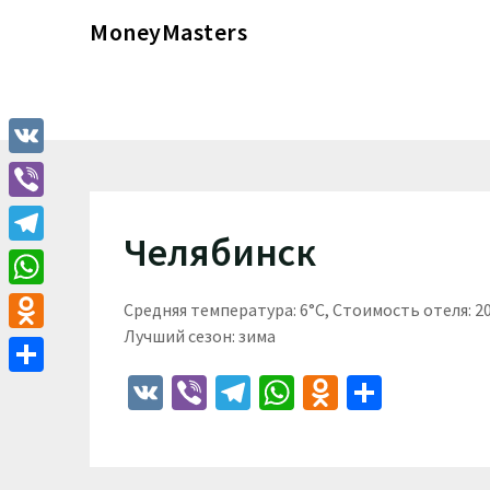
Перейти
MoneyMasters
к
содержимому
VK
Viber
Челябинск
Telegram
WhatsApp
Средняя температура: 6°C, Стоимость отеля: 
Лучший сезон: зима
Odnoklassniki
VK
Viber
Telegram
WhatsApp
Odnoklass
Отпра
Отправить