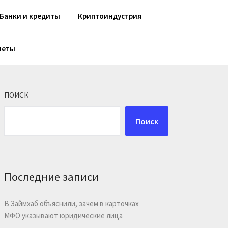
Банки и кредиты
Криптоиндустрия
шеты
ПОИСК
Поиск
Последние записи
В Займхаб объяснили, зачем в карточках
МФО указывают юридические лица