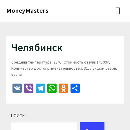
Перейти
MoneyMasters
к
содержимому
Челябинск
Средняя температура: 28°C, Стоимость отеля: 14500₽,
Количество достопримечательностей: 31, Лучший сезон:
весна
VK
Viber
Telegram
WhatsApp
Odnoklassniki
Отправить
ПОИСК