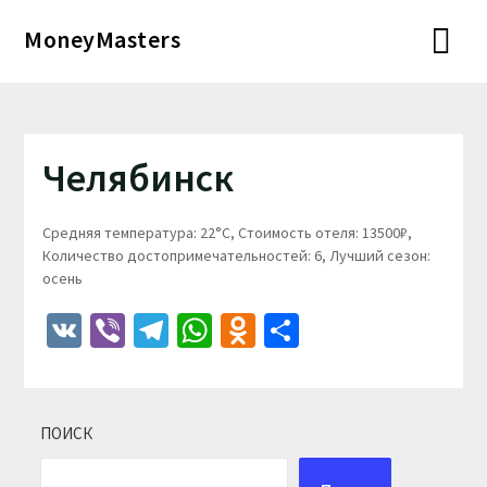
Перейти
MoneyMasters
к
содержимому
Челябинск
Средняя температура: 22°C, Стоимость отеля: 13500₽,
Количество достопримечательностей: 6, Лучший сезон:
осень
VK
Viber
Telegram
WhatsApp
Odnoklassniki
Отправить
ПОИСК