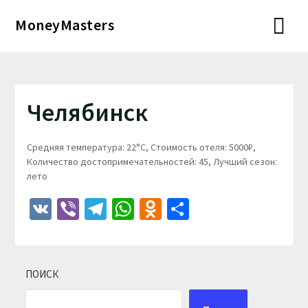
Перейти
MoneyMasters
к
содержимому
Челябинск
Средняя температура: 22°C, Стоимость отеля: 5000₽,
Количество достопримечательностей: 45, Лучший сезон:
лето
VK
Viber
Telegram
WhatsApp
Odnoklassniki
Отправить
ПОИСК