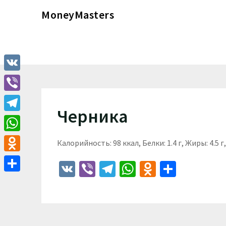
Перейти
MoneyMasters
к
содержимому
VK
Viber
Черника
Telegram
WhatsApp
Калорийность: 98 ккал, Белки: 1.4 г, Жиры: 4.5 г,
Odnoklassniki
VK
Viber
Telegram
WhatsApp
Odnoklass
Отпра
Отправить