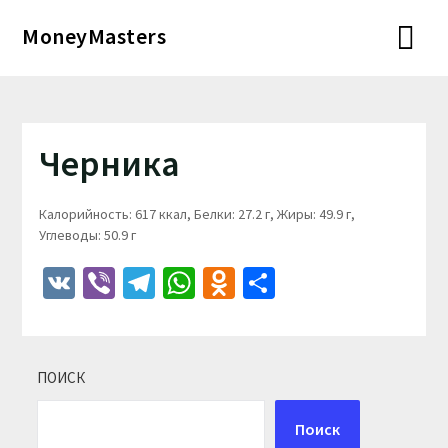
Перейти
MoneyMasters
к
содержимому
Черника
Калорийность: 617 ккал, Белки: 27.2 г, Жиры: 49.9 г,
Углеводы: 50.9 г
VK
Viber
Telegram
WhatsApp
Odnoklassniki
Отправить
ПОИСК
Поиск