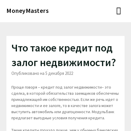
Перейти
MoneyMasters
к
содержимому
Что такое кредит под
залог недвижимости?
Опубликовано на 5 декабря 2022
Проще говоря – кредит под залог недвижимости– это
сделка, в которой обязательства заемщиков обеспечены
принадлежащей им собственностью. Если же речь идет о
недвижимости и ее залоге, то в качестве залога может
выступить автомобиль или драгоценности. Модульбанк
предлагает выгодные условия получения кредита.
Такие кредиты гораздо лучше, чем у обычных банковских