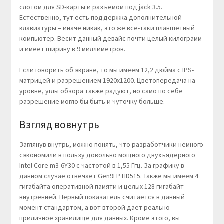
слотом для SD-карты и разъемом под jack 3.5.
Естественно, тут есть поддержка дополнительной
клавиатуры – иначе никак, это же все-таки планшетный
компьютер. Весит данный девайс почти целый килограмм
и имеет ширину в 9 миллиметров.
Если говорить об экране, то мы имеем 12,2 дюйма с IPS-
матрицей и разрешением 1920х1200. Цветопередача на
уровне, углы обзора также радуют, но само по себе
разрешение могло бы быть и чуточку больше.
Взгляд вовнутрь
Заглянув внутрь, можно понять, что разработчики немного
сэкономили в пользу довольно мощного двухъядерного
Intel Core m3-6Y30 с частотой в 1,55 Ггц. За графику в
данном случае отвечает Gen9LP HD515. Также мы имеем 4
гигабайта оперативной памяти и целых 128 гигабайт
внутренней. Первый показатель считается в данный
момент стандартом, а вот второй дает реально
приличное хранилище для данных. Кроме этого, вы