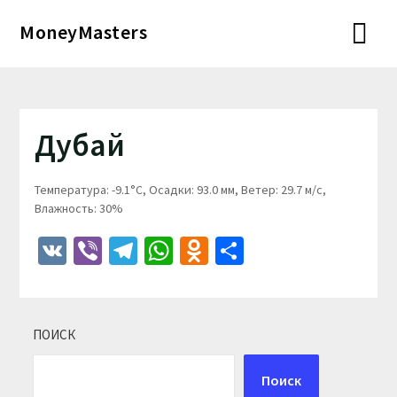
Перейти
MoneyMasters
к
содержимому
Дубай
Температура: -9.1°C, Осадки: 93.0 мм, Ветер: 29.7 м/с,
Влажность: 30%
VK
Viber
Telegram
WhatsApp
Odnoklassniki
Отправить
ПОИСК
Поиск