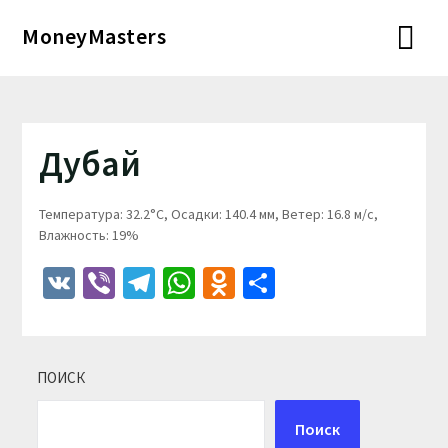
Перейти
MoneyMasters
к
содержимому
Дубай
Температура: 32.2°C, Осадки: 140.4 мм, Ветер: 16.8 м/с,
Влажность: 19%
VK
Viber
Telegram
WhatsApp
Odnoklassniki
Отправить
ПОИСК
Поиск