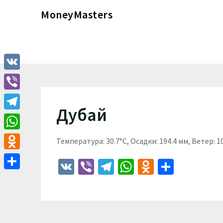
Перейти
MoneyMasters
к
содержимому
VK
Viber
Дубай
Telegram
WhatsApp
Температура: 30.7°C, Осадки: 194.4 мм, Ветер: 1
Odnoklassniki
VK
Viber
Telegram
WhatsApp
Odnoklass
Отпра
Отправить