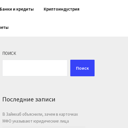
Банки и кредиты
Криптоиндустрия
шеты
ПОИСК
Поиск
Последние записи
В Займхаб объяснили, зачем в карточках
МФО указывают юридические лица