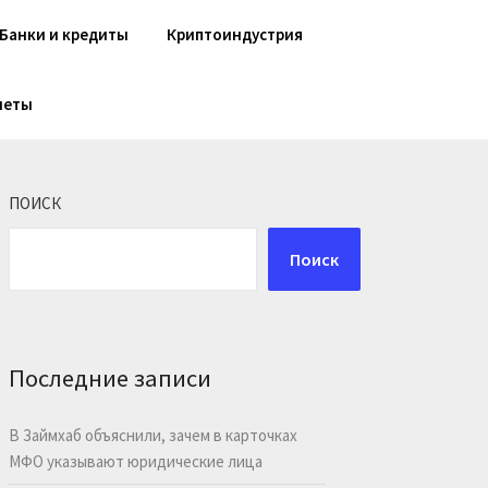
Банки и кредиты
Криптоиндустрия
шеты
ПОИСК
Поиск
Последние записи
В Займхаб объяснили, зачем в карточках
МФО указывают юридические лица