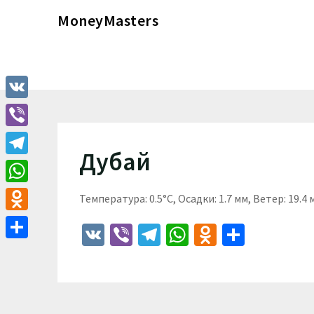
Перейти
MoneyMasters
к
содержимому
VK
Viber
Дубай
Telegram
WhatsApp
Температура: 0.5°C, Осадки: 1.7 мм, Ветер: 19.4
Odnoklassniki
VK
Viber
Telegram
WhatsApp
Odnoklass
Отпра
Отправить